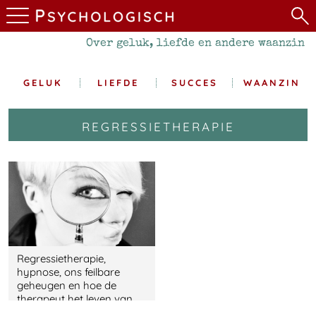
Over geluk, liefde en andere waanzin
GELUK
LIEFDE
SUCCES
WAANZIN
regressietherapie
Regressietherapie,
hypnose, ons feilbare
geheugen en hoe de
therapeut het leven van
de cliënt zuur maakt