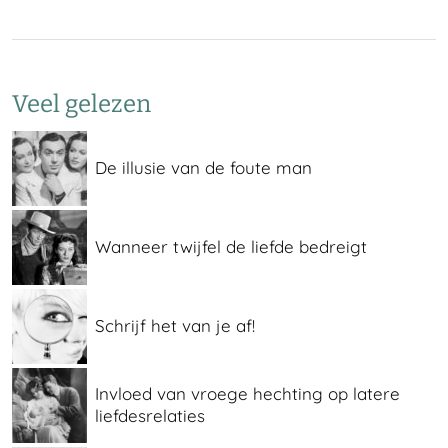
Veel gelezen
De illusie van de foute man
Wanneer twijfel de liefde bedreigt
Schrijf het van je af!
Invloed van vroege hechting op latere
liefdesrelaties