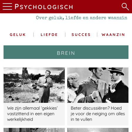
Over geluk, liefde en andere waanzin
GELUK
LIEFDE
SUCCES
WAANZIN
brein
We zijn allemaal ‘gekkies’
Beter discussiëren? Hoed
vastzittend in een eigen
je voor de neiging om alles
werkelijkheid
in te vullen