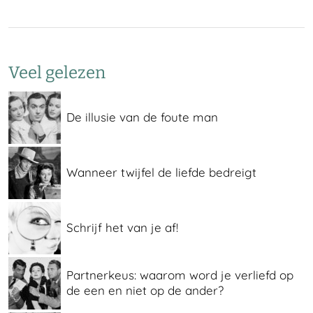
Veel gelezen
De illusie van de foute man
Wanneer twijfel de liefde bedreigt
Schrijf het van je af!
Partnerkeus: waarom word je verliefd op
de een en niet op de ander?