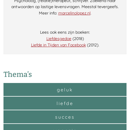
Psycholoog, (relatie)therapeut, schrijver. Zoekend naar
antwoorden op lastige levensvragen. Meestal tevergeefs.
Meer info:
marcelinolopez.nl
.
Lees ook eens zijn boeken:
Liefdesgedoe
(2018)
Liefde in Tijden van Facebook
(2012).
Thema’s
geluk
liefde
succes