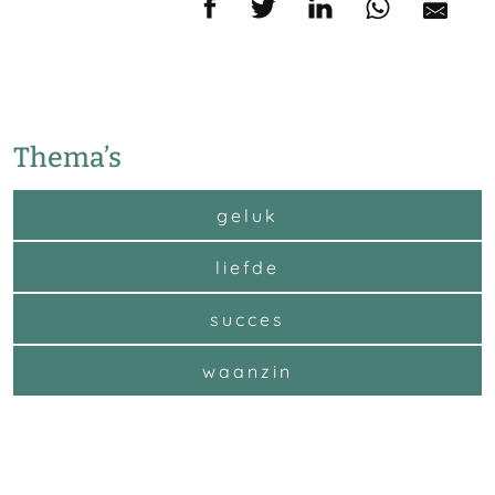
Thema’s
geluk
liefde
succes
waanzin