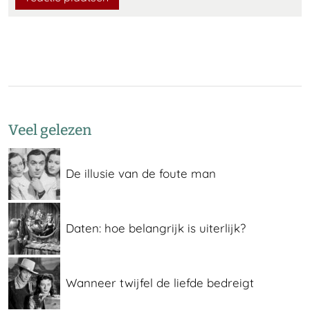
Veel gelezen
De illusie van de foute man
Daten: hoe belangrijk is uiterlijk?
Wanneer twijfel de liefde bedreigt