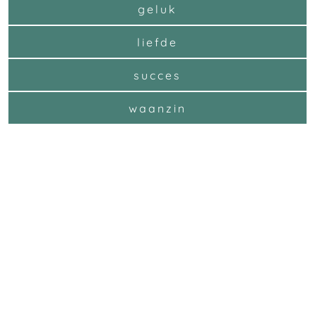
geluk
liefde
succes
waanzin