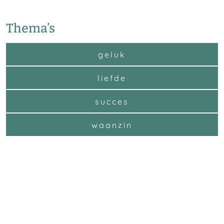
Thema’s
geluk
liefde
succes
waanzin