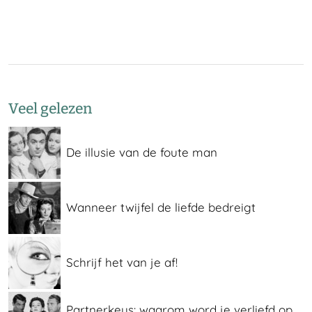
Veel gelezen
De illusie van de foute man
Wanneer twijfel de liefde bedreigt
Schrijf het van je af!
Partnerkeus: waarom word je verliefd op