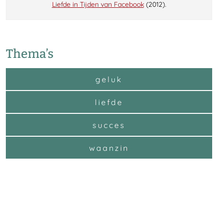
Liefde in Tijden van Facebook
(2012).
Thema’s
geluk
liefde
succes
waanzin