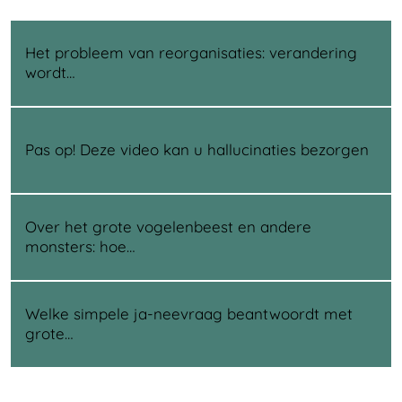
Het probleem van reorganisaties: verandering
wordt…
Pas op! Deze video kan u hallucinaties bezorgen
Over het grote vogelenbeest en andere
monsters: hoe…
Welke simpele ja-neevraag beantwoordt met
grote…