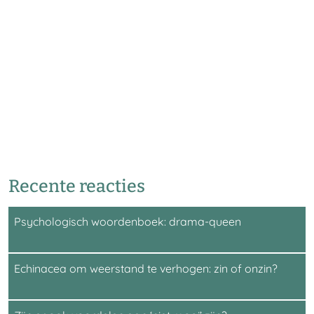
Recente reacties
Psychologisch woordenboek: drama-queen
Echinacea om weerstand te verhogen: zin of onzin?