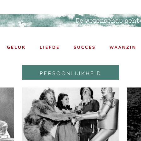
De wetenschap acht
GELUK
LIEFDE
SUCCES
WAANZIN
persoonlijkheid