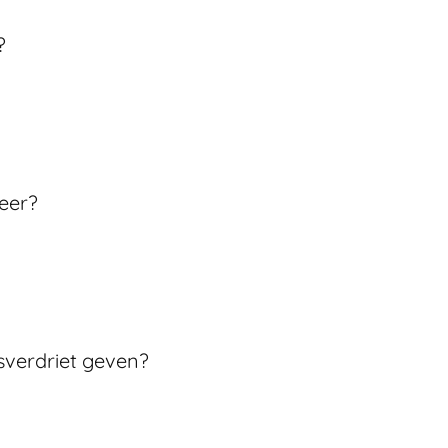
?
eer?
sverdriet geven?