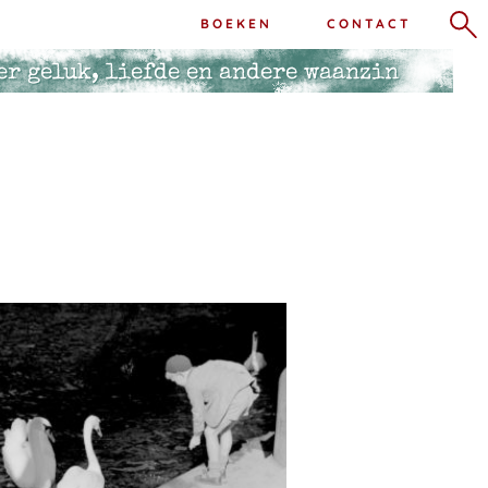
BOEKEN
CONTACT
er geluk, liefde en andere waanzin