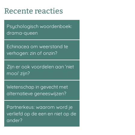
Recente reacties
Psychologisch woordenboek:
drama-queen
Echinacea om weerstand te
verhogen: zin of onzin?
Zijn er ook voordelen aan ‘niet
mooi’ zijn?
Wetenschap in gevecht met
alternatieve geneeswijzen?
Partnerkeus: waarom word je
verliefd op de een en niet op de
ander?