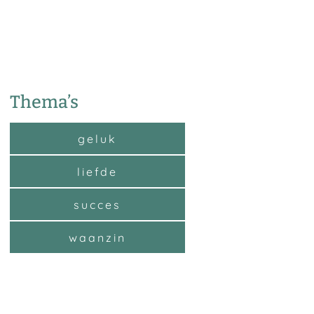
Thema’s
geluk
liefde
succes
waanzin