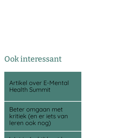
Ook interessant
Artikel over E-Mental
Health Summit
Beter omgaan met
kritiek (en er iets van
leren ook nog)