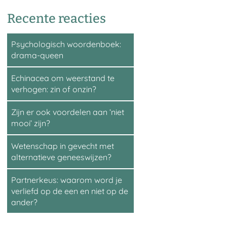
Recente reacties
Psychologisch woordenboek:
drama-queen
Echinacea om weerstand te
verhogen: zin of onzin?
Zijn er ook voordelen aan ‘niet
mooi’ zijn?
Wetenschap in gevecht met
alternatieve geneeswijzen?
Partnerkeus: waarom word je
verliefd op de een en niet op de
ander?