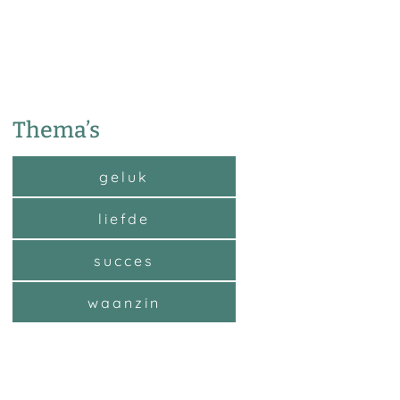
Thema’s
geluk
liefde
succes
waanzin