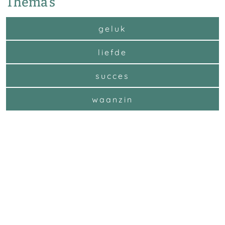
Thema’s
geluk
liefde
succes
waanzin