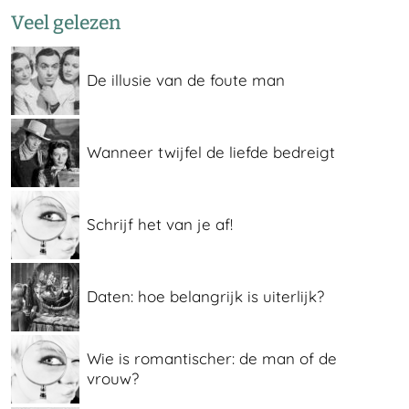
Veel gelezen
De illusie van de foute man
Wanneer twijfel de liefde bedreigt
Schrijf het van je af!
Daten: hoe belangrijk is uiterlijk?
Wie is romantischer: de man of de
vrouw?