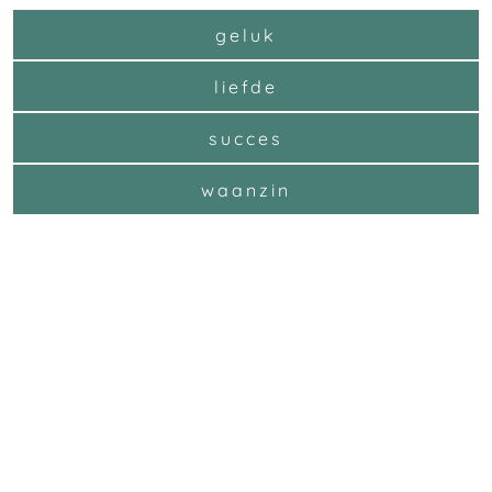
geluk
liefde
succes
waanzin