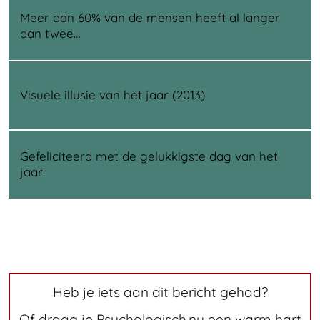
Meer dan 60% van de mensen heeft al langer
dan twee…
Visuele illusie van het jaar (2013)
Gefeliciteerd met de gelukkigste dag van het
jaar!
Heb je iets aan dit bericht gehad?
Of draag je Psychologisch.nu een warm hart