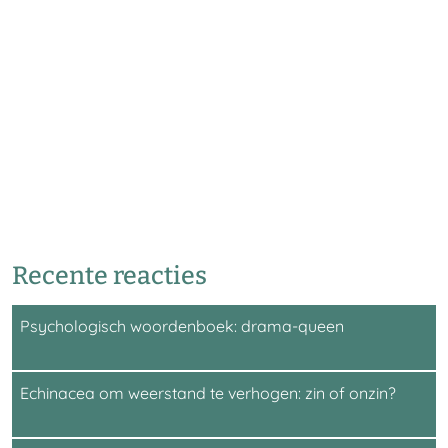
Recente reacties
Psychologisch woordenboek: drama-queen
Echinacea om weerstand te verhogen: zin of onzin?