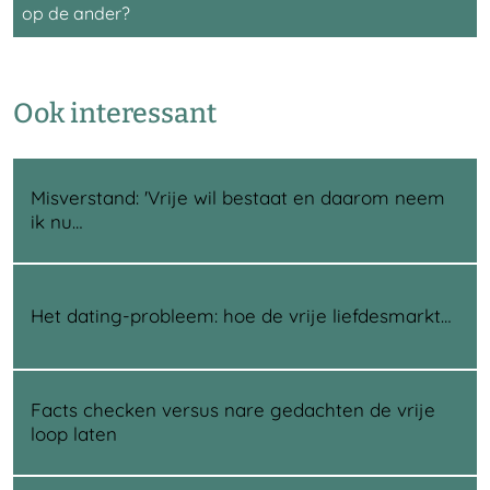
op de ander?
Ook interessant
Misverstand: 'Vrije wil bestaat en daarom neem
ik nu…
Het dating-probleem: hoe de vrije liefdesmarkt…
Facts checken versus nare gedachten de vrije
loop laten