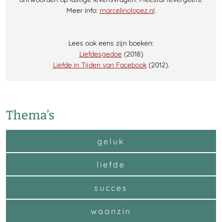
Meer info:
marcelinolopez.nl
.
Lees ook eens zijn boeken:
Liefdesgedoe
(2018)
Liefde in Tijden van Facebook
(2012).
Thema’s
geluk
liefde
succes
waanzin