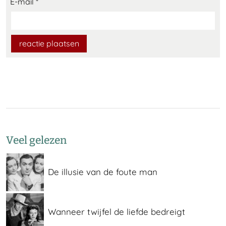
E-mail
*
Veel gelezen
De illusie van de foute man
Wanneer twijfel de liefde bedreigt